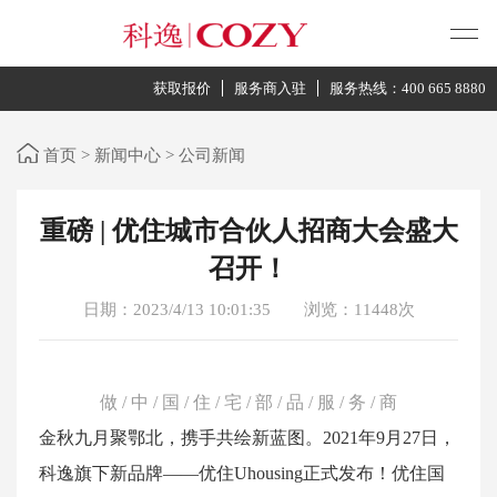
获取报价
服务商入驻
服务热线：400 665 8880
首页
>
新闻中心
>
公司新闻
重磅 | 优住城市合伙人招商大会盛大
召开！
日期：2023/4/13 10:01:35
浏览：11448次
做 / 中 / 国 / 住 / 宅 / 部 / 品 / 服 / 务 / 商
金秋九月聚鄂北，携手共绘新蓝图。2021年9月27日，
科逸旗下新品牌——优住Uhousing正式发布！优住国