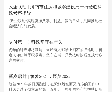
政企联动 | 济南市住房和城乡建设局一行莅临科
逸考察指导
“政企联动”实现资源共享、利益共赢的目标，共同推动社
会经济向前发展。
交付第一！科逸坚守在年关
虎年的钟声即将敲响，当所有人都踏上回家的归途时，科
逸人却仍然尽职尽责、坚守在岗，只为按时按质完成对客
户的交付。
新岁启封 | 筑梦2021，逐梦2022
随着2021年的日历翻过，在紧张纷繁而又有序的工作中，
科逸走过了创立后的第十五年。一整年的坚守与拼搏历历
浮现在眼前，站在辞旧迎新的交界口，回首过去一年，付
出的汗水闪烁着光芒，提供的服务获得了认可，合作的业
务迎来了拓展，这些成绩是科逸走向2022的动力源泉。